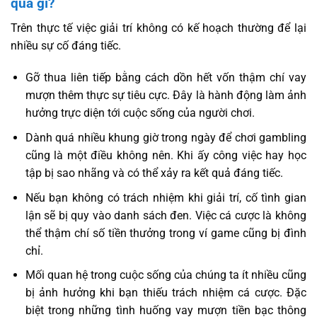
quả gì?
Trên thực tế việc giải trí không có kế hoạch thường để lại
nhiều sự cố đáng tiếc.
Gỡ thua liên tiếp bằng cách dồn hết vốn thậm chí vay
mượn thêm thực sự tiêu cực. Đây là hành động làm ảnh
hưởng trực diện tới cuộc sống của người chơi.
Dành quá nhiều khung giờ trong ngày để chơi gambling
cũng là một điều không nên. Khi ấy công việc hay học
tập bị sao nhãng và có thể xảy ra kết quả đáng tiếc.
Nếu bạn không có trách nhiệm khi giải trí, cố tình gian
lận sẽ bị quy vào danh sách đen. Việc cá cược là không
thể thậm chí số tiền thưởng trong ví game cũng bị đình
chỉ.
Mối quan hệ trong cuộc sống của chúng ta ít nhiều cũng
bị ảnh hưởng khi bạn thiếu trách nhiệm cá cược. Đặc
biệt trong những tình huống vay mượn tiền bạc thông