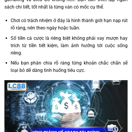
sách chi tiết, tốt nhất là từng ván có mốc cụ thể.
Chơi có trách nhiệm ở đây là hình thành giới hạn nạp rút
rõ ràng, nên theo ngày hoặc tuần.
Số tiền cá cược là riêng biệt không phải vay mượn hay
trích từ tiền tiết kiệm, làm ảnh hưởng tới cuộc sống
riêng.
Nếu bạn phân chia rõ ràng từng khoản chắc chắn sẽ
loại bỏ dễ dàng tình huống tiêu cực.