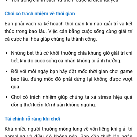
Chơi có trách nhiệm về thời gian
Bạn phải vạch ra kế hoạch thời gian khi nào giải trí và kết
thúc trong bao lâu. Việc cân bằng cuộc sống cùng giải trí
cá cược hài hòa giúp chúng ta thành công.
Những bet thủ cừ khôi thường chia khung giờ giải trí chi
tiết, khi đó cuộc sống cá nhân không bị ảnh hưởng.
Đối với mỗi ngày bạn hãy đặt mốc thời gian chơi game
bao lâu, đúng mốc đó phải dừng lại không được vượt
qua.
Chơi có trách nhiệm giúp chúng ta xả stress hiệu quả
đồng thời kiếm lợi nhuận không ngừng.
Tài chính rõ ràng khi chơi
Khá nhiều người thường mông lung về vốn liếng khi giải trí
gambling và điều đó không nên. Bạn cần thiết lập ngân