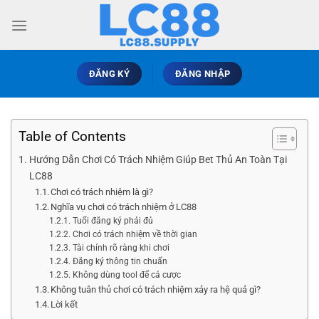
ĐĂNG KÝ
ĐĂNG NHẬP
Table of Contents
Hướng Dẫn Chơi Có Trách Nhiệm Giúp Bet Thủ An Toàn Tại
LC88
Chơi có trách nhiệm là gì?
Nghĩa vụ chơi có trách nhiệm ở LC88
Tuổi đăng ký phải đủ
Chơi có trách nhiệm về thời gian
Tài chính rõ ràng khi chơi
Đăng ký thông tin chuẩn
Không dùng tool để cá cược
Không tuân thủ chơi có trách nhiệm xảy ra hệ quả gì?
Lời kết