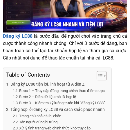
Đăng ký LC88
là bước đầu để người chơi vào trang chủ cá
cược thành công nhanh chóng. Chỉ với 3 bước dễ dàng, bạn
hoàn toàn có thể tạo tài khoản hợp lệ và tham gia cá cược.
Cập nhật nội dung để thao tác chuẩn tại nhà cái LC88.
Table of Contents
Đăng ký LC88 tiện lợi, linh hoạt từ A đến Z
Bước 1 – Truy cập đúng trang chính thức điểm cược
Bước 2 – Điền dữ liệu mở ID hợp lệ
Bước 3 – Kiểm tra kỹ lưỡng trước khi “đăng ký LC88”
Tổng hợp lỗi đăng ký LC88 và cách khắc phục nhanh
Trang chủ nhà cái bị chặn
Tên người dùng bị trùng
Xử lý tình trạng web chính thức khó truy cập