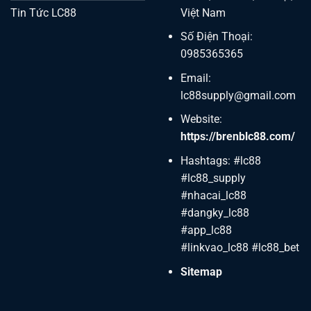
Việt Nam
Tin Tức LC88
Số Điện Thoại:
0985365365
Email:
lc88supply@gmail.com
Website:
https://brenblc88.com/
Hashtags: #lc88
#lc88_supply
#nhacai_lc88
#dangky_lc88
#app_lc88
#linkvao_lc88 #lc88_bet
Sitema
p