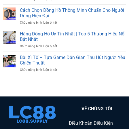
Xổ
Thức
Số
Cách Chọn Đồng Hồ Thông Minh Chuẩn Cho Người
Hỗ
Vietlott
Trợ
Dùng Hiện Đại
|
Siêu
Chức năng bình luận bị tắt
ở
Tìm
Tốc
Cách
Kiếm
Cho
Chọn
Hàng Đồng Hồ Uy Tín Nhất | Top 5 Thương Hiệu Nổi
Cơ
Hội
Đồng
Hội
Bật Nhất
Viên
Hồ
Đổi
Chức năng bình luận bị tắt
ở
Thông
Đời
Hàng
Minh
Tuyệt
Đồng
Bài Xì Tố – Tựa Game Dân Gian Thu Hút Người Yêu
Chuẩn
Đỉnh
Hồ
Cho
Chiến Thuật
Khi
Uy
Người
Chơi
Chức năng bình luận bị tắt
ở
Tín
Dùng
Bài
Nhất
Hiện
Xì
|
Đại
Tố
Top
–
5
Tựa
Thương
Game
Hiệu
Dân
Nổi
VỀ CHÚNG TÔI
Gian
Bật
Thu
Nhất
Hút
Điều Khoản Điều Kiện
Người
Yêu