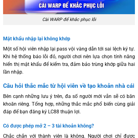
Cài WARP để khắc phục lỗi
Mật khẩu nhập lại không khớp
Một số hội viên nhập lại pass vội vàng dẫn tới sai lệch ký tự.
Khi hệ thống báo lỗi đỏ, người chơi nên lựa chọn tính năng
hiển thị mật khẩu để kiểm tra, đảm bảo trùng khớp giữa hai
lần nhập.
Câu hỏi thắc mắc từ hội viên về tạo khoản nhà cái
Bên cạnh những lưu ý trên, đa số người mới vẫn sẽ có băn
khoăn riêng. Tổng hợp, những thắc mắc phổ biến cùng giải
đáp để bạn đăng ký LC88 thuận lợi.
Có được phép mở 2 – 3 tài khoản không?
Chắc chắn với thành viên là không. Người chơi chỉ được