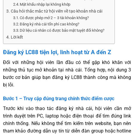
Mật khẩu nhập lại không khớp
Câu hỏi thắc mắc từ hội viên về tạo khoản nhà cái
Có được phép mở 2 – 3 tài khoản không?
Đăng ký nhà cái tốn phí cao không?
Dữ liệu cá nhân có được bảo mật tuyệt đối không?
Lời kết
Đăng ký LC88 tiện lợi, linh hoạt từ A đến Z
Đối với những hội viên lần đầu có thể gặp khó khăn với
những thủ tục mở khoản tại nhà cái. Tổng hợp, nội dung 3
bước cơ bản giúp bạn đăng ký LC88 thành công mà không
bị lỗi.
Bước 1 – Truy cập đúng trang chính thức điểm cược
Trước khi vào thao tác đăng ký nhà cái, hội viên cần mở
trình duyệt trên PC, laptop hoặc điện thoại để tìm đúng link
chính thống. Nếu không thể tìm kiếm trên website, bạn nên
tham khảo đường dẫn uy tín từ diễn đàn group hoặc hotline