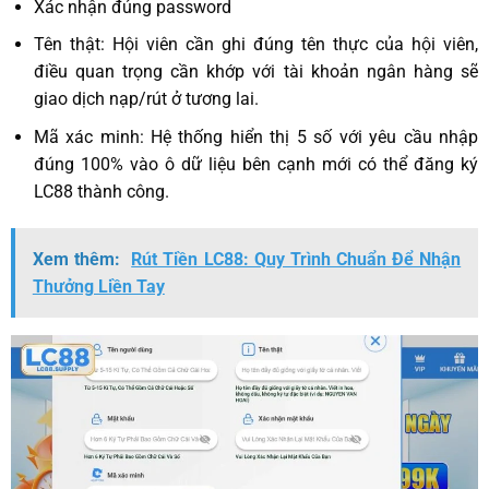
Xác nhận đúng password
Tên thật: Hội viên cần ghi đúng tên thực của hội viên,
điều quan trọng cần khớp với tài khoản ngân hàng sẽ
giao dịch nạp/rút ở tương lai.
Mã xác minh: Hệ thống hiển thị 5 số với yêu cầu nhập
đúng 100% vào ô dữ liệu bên cạnh mới có thể đăng ký
LC88 thành công.
Xem thêm:
Rút Tiền LC88: Quy Trình Chuẩn Để Nhận
Thưởng Liền Tay