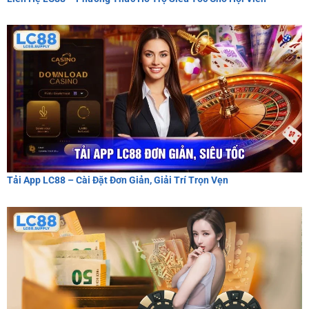
Tải App LC88 – Cài Đặt Đơn Giản, Giải Trí Trọn Vẹn