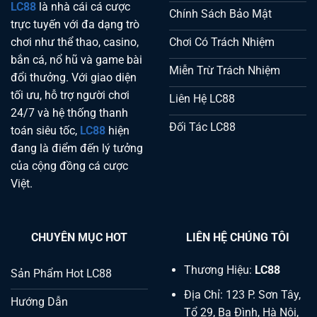
LC88
là nhà cái cá cược
Chiến
Chính Sách Bảo Mật
trực tuyến với đa dạng trò
Thuật
Chơi Có Trách Nhiệm
chơi như thể thao, casino,
bắn cá, nổ hũ và game bài
Miễn Trừ Trách Nhiệm
đổi thưởng. Với giao diện
tối ưu, hỗ trợ người chơi
Liên Hệ LC88
24/7 và hệ thống thanh
Đối Tác LC88
toán siêu tốc,
LC88
hiện
đang là điểm đến lý tưởng
của cộng đồng cá cược
Việt.
CHUYÊN MỤC HOT
LIÊN HỆ CHÚNG TÔI
Thương Hiệu:
LC88
Sản Phẩm Hot LC88
Địa Chỉ: 123 P. Sơn Tây,
Hướng Dẫn
Tổ 29, Ba Đình, Hà Nội,