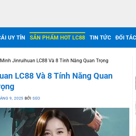
ÁI UY TÍN
SẢN PHẨM HOT LC88
TIN TỨC
ĐỐI TÁC
Minh Jinruihuan LC88 Và 8 Tính Năng Quan Trọng
uan LC88 Và 8 Tính Năng Quan
rọng
ÁNG 9, 2025
BỞI
SEO