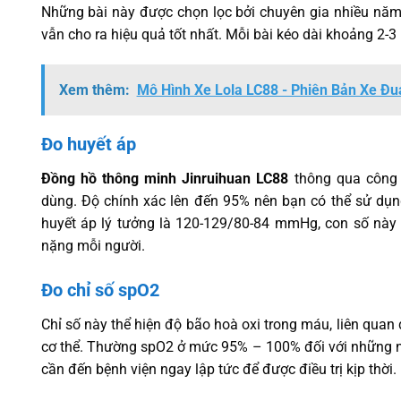
Những bài này được chọn lọc bởi chuyên gia nhiều nă
vẫn cho ra hiệu quả tốt nhất. Mỗi bài kéo dài khoảng 2-3 
Xem thêm:
Mô Hình Xe Lola LC88 - Phiên Bản Xe Đu
Đo huyết áp
Đồng hồ thông minh Jinruihuan LC88
thông qua công 
dùng. Độ chính xác lên đến 95% nên bạn có thể sử dụng
huyết áp lý tưởng là 120-129/80-84 mmHg, con số này c
nặng mỗi người.
Đo chỉ số spO2
Chỉ số này thể hiện độ bão hoà oxi trong máu, liên quan
cơ thể. Thường spO2 ở mức 95% – 100% đối với những ng
cần đến bệnh viện ngay lập tức để được điều trị kịp thời.