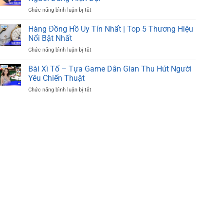
|
Siêu
Chức năng bình luận bị tắt
ở
Tìm
Tốc
Cách
Kiếm
Cho
Chọn
Hàng Đồng Hồ Uy Tín Nhất | Top 5 Thương Hiệu
Cơ
Hội
Đồng
Hội
Nổi Bật Nhất
Viên
Hồ
Đổi
Chức năng bình luận bị tắt
ở
Thông
Đời
Hàng
Minh
Tuyệt
Đồng
Bài Xì Tố – Tựa Game Dân Gian Thu Hút Người
Chuẩn
Đỉnh
Hồ
Cho
Yêu Chiến Thuật
Khi
Uy
Người
Chơi
Chức năng bình luận bị tắt
ở
Tín
Dùng
Bài
Nhất
Hiện
Xì
|
Đại
Tố
Top
–
5
Tựa
Thương
Game
Hiệu
Dân
Nổi
Gian
Bật
Thu
Nhất
Hút
Người
Yêu
Chiến
Thuật