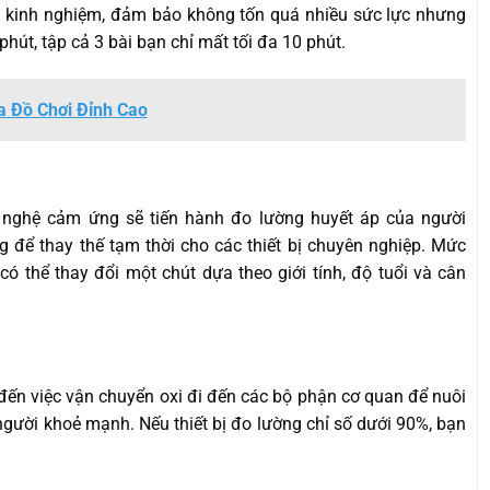
m kinh nghiệm, đảm bảo không tốn quá nhiều sức lực nhưng
phút, tập cả 3 bài bạn chỉ mất tối đa 10 phút.
a Đồ Chơi Đỉnh Cao
nghệ cảm ứng sẽ tiến hành đo lường huyết áp của người
 để thay thế tạm thời cho các thiết bị chuyên nghiệp. Mức
ó thể thay đổi một chút dựa theo giới tính, độ tuổi và cân
 đến việc vận chuyển oxi đi đến các bộ phận cơ quan để nuôi
ười khoẻ mạnh. Nếu thiết bị đo lường chỉ số dưới 90%, bạn